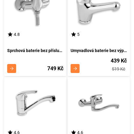
4.8
5
Sprchová baterie bez příslušenství 100 mm Titania Neon chrom NOVASERVIS 93064/1,0
Umyvadlová baterie bez výpusti Titania Neon chrom NOVASERVIS 93001/1,0
439 Kč
749 Kč
519 Kč
4.6
4.6