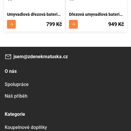
Umyvadlová dřezová baterie Titania Neon chrom NOVASERVIS 93096
Dřezová umyvadlová baterie 150 mm Titania Neon chrom NOVASERVIS 93070,0
799 Kč
949 Kč
jsem@zdenekmatuska.cz
O nás
Spolupráce
Náš příběh
Kategorie
Koupelnové doplňky