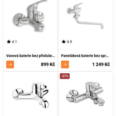
4.1
4.9
Vanová baterie bez příslušenství 100 mm Titania Neon chrom NOVASERVIS 93024/1,0
Paneláková baterie bez sprchy 100 mm Titania Neon chrom NOVASERVIS 93075/1,0
899 Kč
1 249 Kč
-37%