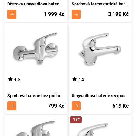
Dřezová umyvadlová baterie 150 mm Metalia 55 chrom NOVASERVIS 55070,0
Sprchová termostatická baterie 150 mm Metalia 57 chrom NOVASERVIS 57961/1,0
1 999 Kč
3 199 Kč
4.6
4.2
Sprchová baterie bez příslušenství 150 mm Titania Neon chrom NOVASERVIS 93060/1,0
Umyvadlová baterie s výpustí Titania Neon chrom NOVASERVIS 93001,0
799 Kč
619 Kč
-15%