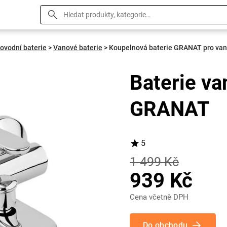
ovodní baterie
>
Vanové baterie
>
Koupelnová baterie GRANAT pro va
Baterie v
GRANAT
5
1 499 Kč
939 Kč
Cena včetně DPH
Do obchodu