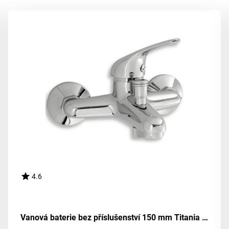
4.6
Vanová baterie bez příslušenství 150 mm Titania Neon chrom NOVASERVIS 93020/1,0