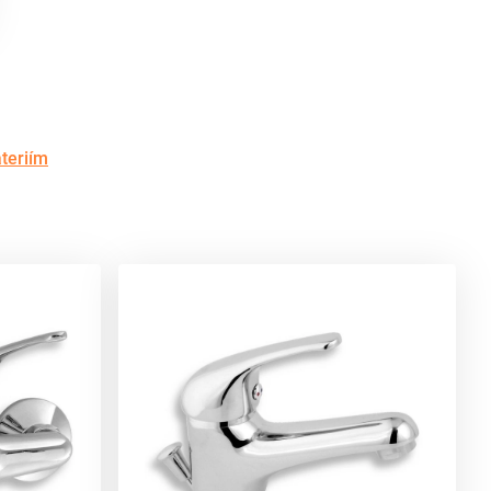
teriím