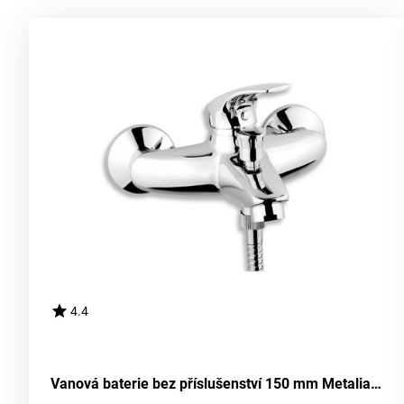
4.4
Vanová baterie bez příslušenství 150 mm Metalia 57 chrom NOVASERVIS 57020/1,0