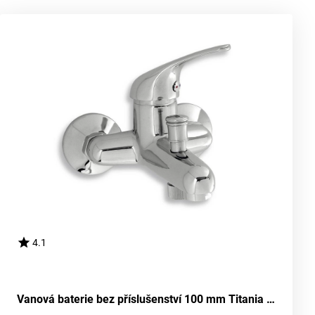
4.1
Vanová baterie bez příslušenství 100 mm Titania Neon chrom NOVASERVIS 93024/1,0