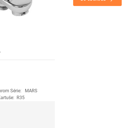
y
chrom Série: MARS
I Kartuše: R35