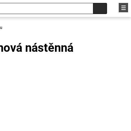
nu
anová nástěnná