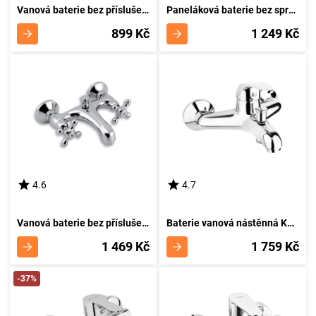
Vanová baterie bez příslušenství 100 mm Titania Neon chrom NOVASERVIS 93024/1,0
Paneláková baterie bez sprchy 100 mm Titania Neon chrom NOVASERVIS 93075/1,0
899 Kč
1 249 Kč
4.6
4.7
Vanová baterie bez příslušenství 150 mm Retro II chrom NOVASERVIS 99120/1,0
Baterie vanová nástěnná KRZEM
1 469 Kč
1 759 Kč
-37%