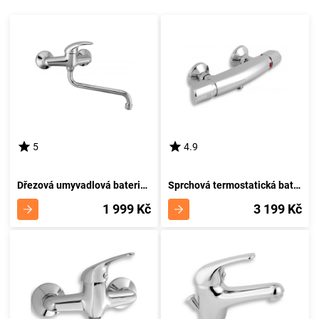
5
4.9
Dřezová umyvadlová baterie 150 mm Metalia 55 chrom NOVASERVIS 55070,0
Sprchová termostatická baterie 150 mm Metalia 57 chrom NOVASERVIS 57961/1,0
1 999 Kč
3 199 Kč