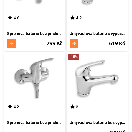
4.6
4.2
Sprchová baterie bez příslušenství 150 mm Titania Neon chrom NOVASERVIS 93060/1,0
Umyvadlová baterie s výpustí Titania Neon chrom NOVASERVIS 93001,0
799 Kč
619 Kč
-15%
4.8
5
Sprchová baterie bez příslušenství 100 mm Titania Neon chrom NOVASERVIS 93064/1,0
Umyvadlová baterie bez výpusti Titania Neon chrom NOVASERVIS 93001/1,0