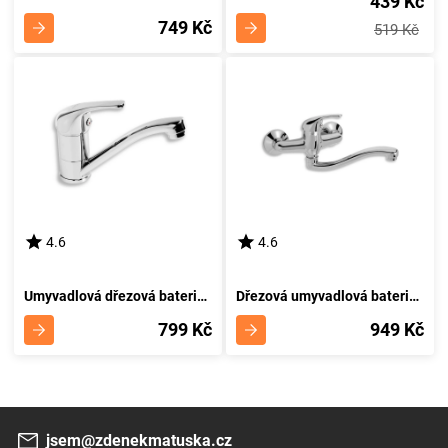
439 Kč
749 Kč
519 Kč
4.6
4.6
Umyvadlová dřezová baterie Titania Neon chrom NOVASERVIS 93096
Dřezová umyvadlová baterie 150 mm Titania Neon chrom NOVASERVIS 93070,0
799 Kč
949 Kč
jsem@zdenekmatuska.cz