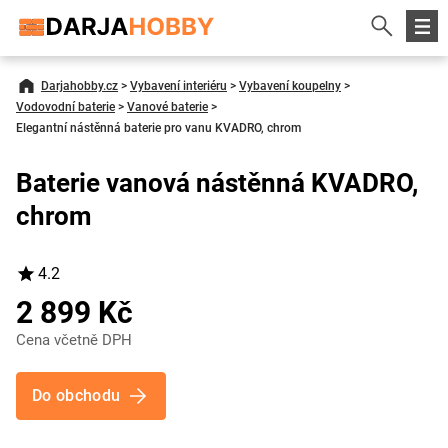
Darjahobby.cz
>
Vybavení interiéru
>
Vybavení koupelny
>
Vodovodní baterie
>
Vanové baterie
>
Elegantní nástěnná baterie pro vanu KVADRO, chrom
Baterie vanová nástěnná KVADRO,
chrom
4.2
2 899 Kč
Cena včetně DPH
Do obchodu