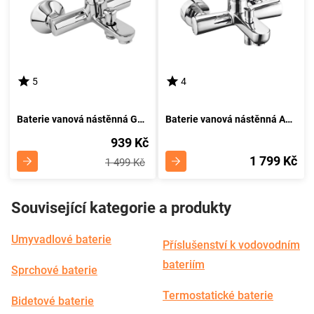
5
4
Baterie vanová nástěnná GRANAT
Baterie vanová nástěnná ALGEO , chrom
939 Kč
1 799 Kč
1 499 Kč
Související kategorie a produkty
Umyvadlové baterie
Příslušenství k vodovodním
bateriím
Sprchové baterie
Termostatické baterie
Bidetové baterie