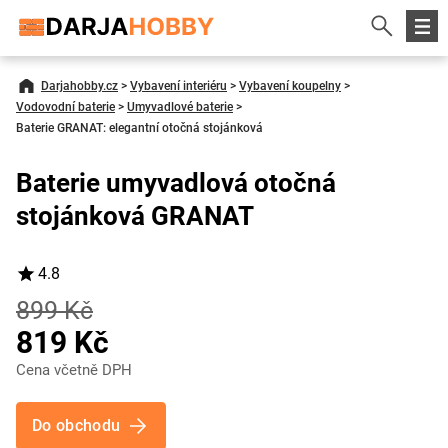
Darjahobby.cz
>
Vybavení interiéru
>
Vybavení koupelny
>
Vodovodní baterie
>
Umyvadlové baterie
>
Baterie GRANAT: elegantní otočná stojánková
Baterie umyvadlová otočná
stojánková GRANAT
4.8
899 Kč
819 Kč
Cena včetně DPH
Do obchodu