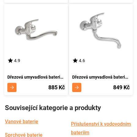
4.9
4.6
Dřezová umyvadlová baterie 100 mm Titania Neon chrom NOVASERVIS 93074,0
Dřezová umyvadlová baterie 100 mm Titania Neon chrom NOVASERVIS 93074/T,0
885 Kč
849 Kč
Související kategorie a produkty
Vanové baterie
Příslušenství k vodovodním
bateriím
Sprchové baterie