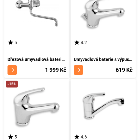
5
4.2
Dřezová umyvadlová baterie 150 mm Metalia 55 chrom NOVASERVIS 55070,0
Umyvadlová baterie s výpustí Titania Neon chrom NOVASERVIS 93001,0
1 999 Kč
619 Kč
-15%
5
4.6