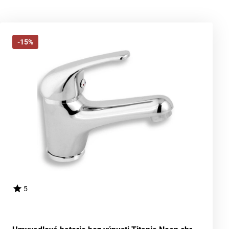
-15%
5