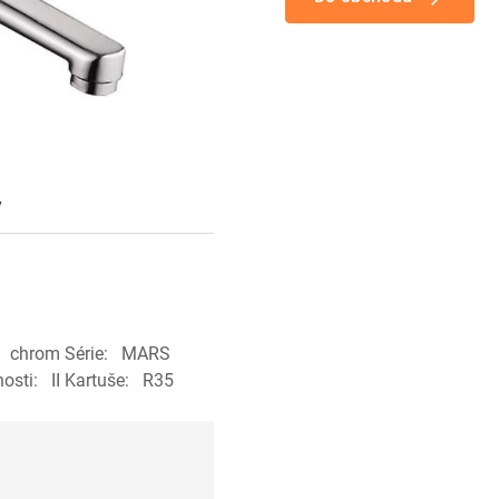
y
a: chrom Série: MARS
osti: II Kartuše: R35