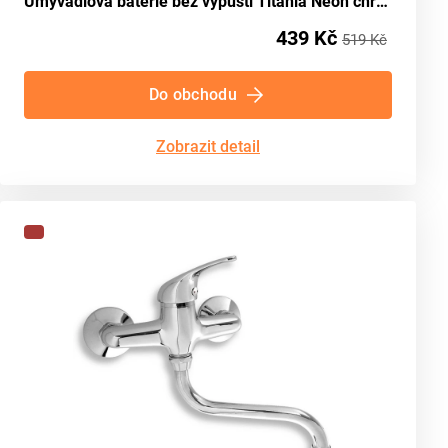
Umyvadlová baterie bez výpusti Titania Neon chrom NOVASERVIS 93001/1,0
439 Kč
519 Kč
Do obchodu
Zobrazit detail