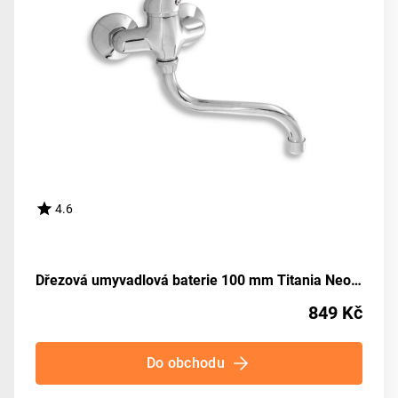
4.6
Dřezová umyvadlová baterie 100 mm Titania Neon chrom NOVASERVIS 93074/T,0
849 Kč
Do obchodu