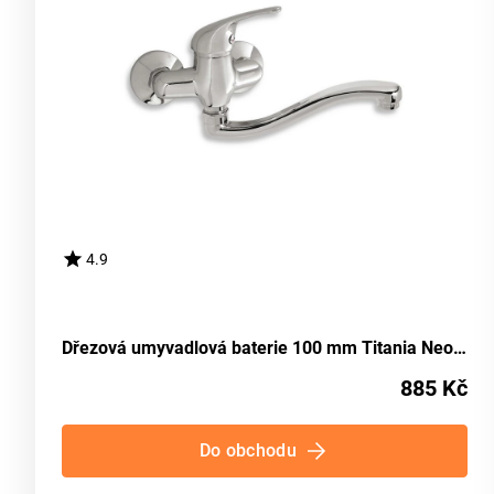
4.9
Dřezová umyvadlová baterie 100 mm Titania Neon chrom NOVASERVIS 93074,0
885 Kč
Do obchodu