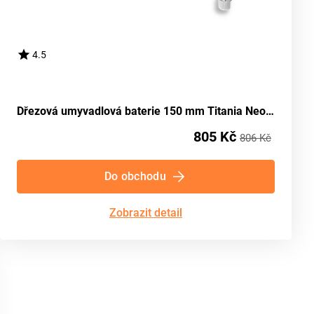
4.5
Dřezová umyvadlová baterie 150 mm Titania Neon chrom NOVASERVIS 93070/T,0
805 Kč
806 Kč
Do obchodu
Zobrazit detail