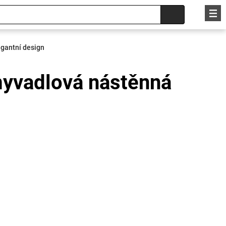
egantní design
myvadlová nástěnná