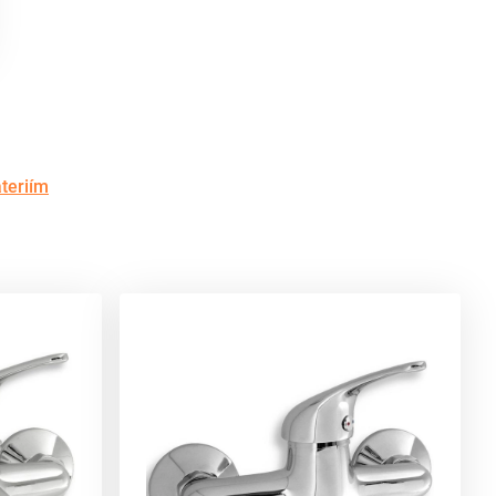
teriím