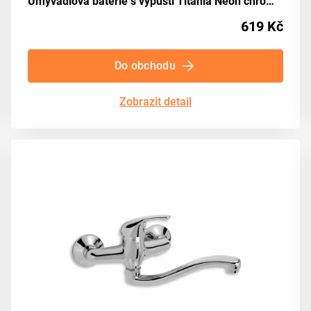
Umyvadlová baterie s výpustí Titania Neon chrom NOVASERVIS 93001,0
619 Kč
Do obchodu
Zobrazit detail