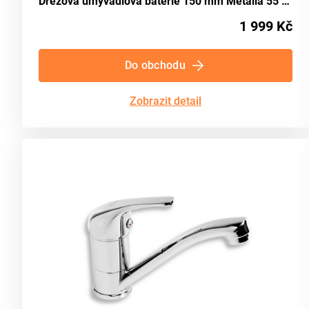
Dřezová umyvadlová baterie 150 mm Metalia 55 chrom NOVASERVIS 55070,0
1 999 Kč
Do obchodu
Zobrazit detail