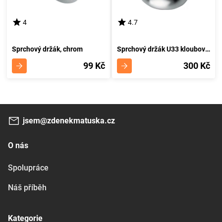
4
4.7
Sprchový držák, chrom
Sprchový držák U33 kloubový, chrom
99 Kč
300 Kč
jsem@zdenekmatuska.cz
O nás
Spolupráce
Náš příběh
Kategorie