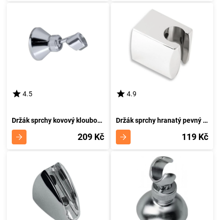
4.5
4.9
Držák sprchy kovový kloubový D/KOV,0
Držák sprchy hranatý pevný D/SQUARE,0
209 Kč
119 Kč