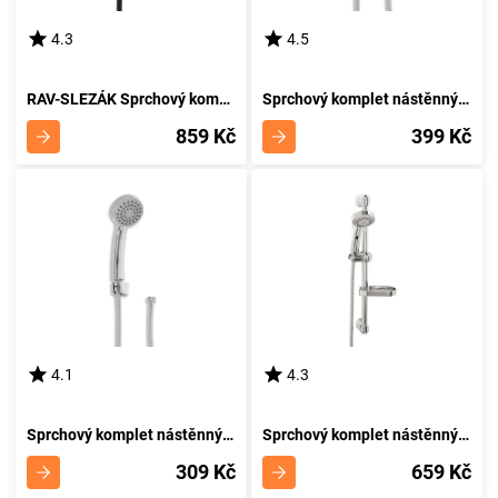
4.3
4.5
RAV-SLEZÁK Sprchový komplet COLORADO SK0053CMAT
Sprchový komplet nástěnný MINI857,0
859 Kč
399 Kč
4.1
4.3
Sprchový komplet nástěnný MINI870,0
Sprchový komplet nástěnný KIT869,0
309 Kč
659 Kč