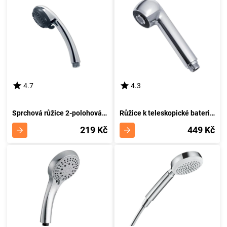
4.7
4.3
Sprchová růžice 2-polohová samočistící RU/FAST,0
Růžice k teleskopické baterii RU/55081,0
219 Kč
449 Kč