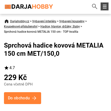
Darjahobby.cz
>
Vybavení interiéru
>
Vybavení koupelny
>
Koupelnové příslušenství
>
Hadice; hlavice; držáky; žlaby
>
Sprchová hadice kovová METALIA 150 cm - TOP kvalita
Sprchová hadice kovová METALIA
150 cm MET/150,0
4.7
229 Kč
Cena včetně DPH
Do obchodu