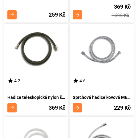
369 Kč
259 Kč
1 316 Kč
4.2
4.6
Hadice teleskopická nylon šedá H/55081
Sprchová hadice kovová METALIA 175 cm MET/175,0
369 Kč
229 Kč