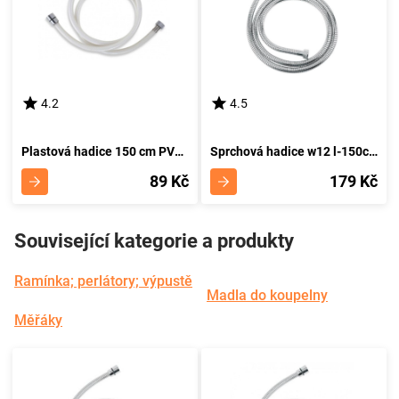
4.2
4.5
Plastová hadice 150 cm PVC/155,1
Sprchová hadice w12 l-150cm
89 Kč
179 Kč
Související kategorie a produkty
Ramínka; perlátory; výpustě
Madla do koupelny
Měřáky