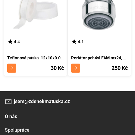
4.4
4.1
Teflonová páska 12x10x0.075
Perlátor pch4vl FAM mx24, 2 ks v sadě
30 Kč
250 Kč
jsem@zdenekmatuska.cz
O nás
Spolupráce