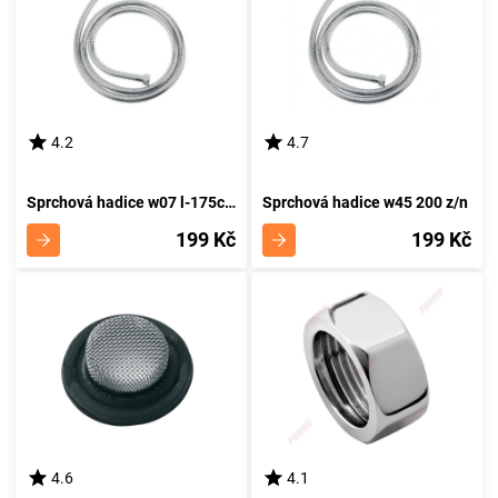
4.2
4.7
Sprchová hadice w07 l-175cm
Sprchová hadice w45 200 z/n
199 Kč
199 Kč
4.6
4.1