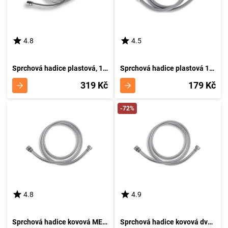
4.8
4.5
Sprchová hadice plastová, 150cm SILVER/151,0
Sprchová hadice plastová 150 cm PVC/150,8
319 Kč
179 Kč
-72%
4.8
4.9
Sprchová hadice kovová METALIA 200 cm MET/200,0
Sprchová hadice kovová dvouzámková 150cm H/7000,0