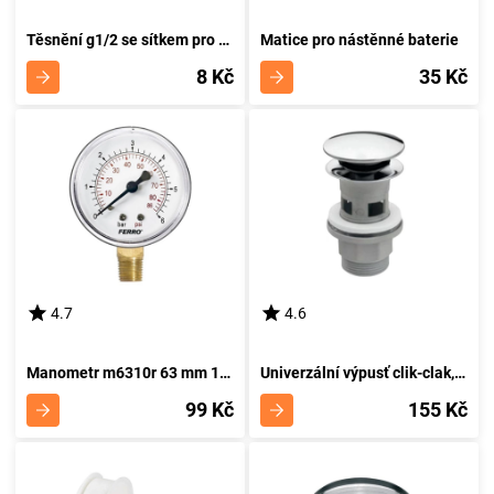
Těsnění g1/2 se sítkem pro sprchovou hadici
Matice pro nástěnné baterie
8 Kč
35 Kč
4.7
4.6
Manometr m6310r 63 mm 1/4” radiální 0-10 bar
Univerzální výpusť clik-clak, chrom s287pp-b
99 Kč
155 Kč