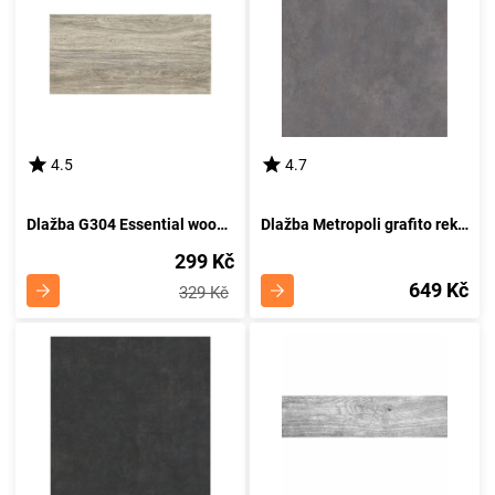
4.5
4.7
Dlažba G304 Essential wood grey 29,7/59,8
Dlažba Metropoli grafito rekt. 80/80
299 Kč
649 Kč
329 Kč