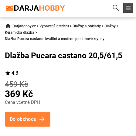
Darjahobby.cz
>
Vybavení interiéru
>
Dlažby a obklady
>
Dlažby
>
Keramická dlažba
>
Dlažba Pucara castano: kvalitní a moderní podlahové krytiny
Dlažba Pucara castano 20,5/61,5
4.8
459 Kč
369 Kč
Cena včetně DPH
Do obchodu