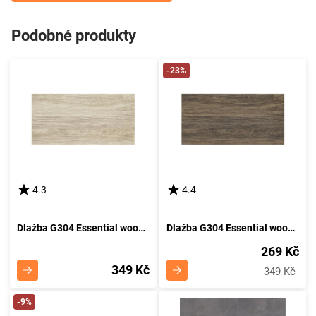
Podobné produkty
-23%
4.3
4.4
Dlažba G304 Essential wood pine 29,7/59,8
Dlažba G304 Essential wood brown 29,7/59,8
269 Kč
349 Kč
349 Kč
-9%