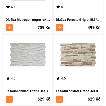
4.1
5
Dlažba Metropoli negro rekt. 80/80
Dlažba Foresta Grigio 15,5/60,5
739 Kč
499 Kč
4.3
4.6
Fasádní obklad Aitana Jet Blanco 33,3/50
Fasádní obklad Aitana Jet Bone 33,3/50
629 Kč
629 Kč