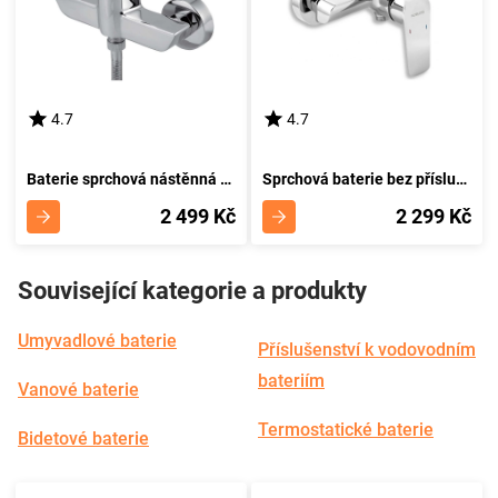
4.7
4.7
Baterie sprchová nástěnná KVADRO, chrom
Sprchová baterie bez příslušenství 150 mm Nobless Tina chrom NOVASERVIS 38061/1,0
2 499 Kč
2 299 Kč
Související kategorie a produkty
Umyvadlové baterie
Příslušenství k vodovodním
bateriím
Vanové baterie
Termostatické baterie
Bidetové baterie