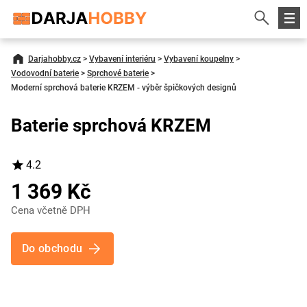
Darjahobby.cz
>
Vybavení interiéru
>
Vybavení koupelny
>
Vodovodní baterie
>
Sprchové baterie
>
Moderní sprchová baterie KRZEM - výběr špičkových designů
Baterie sprchová KRZEM
4.2
1 369 Kč
Cena včetně DPH
Do obchodu