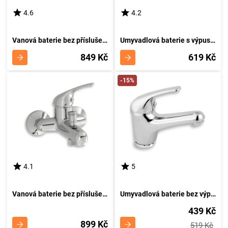
4.6
4.2
Vanová baterie bez příslušenství 150 mm Titania Neon chrom NOVASERVIS 93020/1,0
Umyvadlová baterie s výpustí Titania Neon chrom NOVASERVIS 93001,0
849 Kč
619 Kč
-15%
4.1
5
Vanová baterie bez příslušenství 100 mm Titania Neon chrom NOVASERVIS 93024/1,0
Umyvadlová baterie bez výpusti Titania Neon chrom NOVASERVIS 93001/1,0
439 Kč
899 Kč
519 Kč