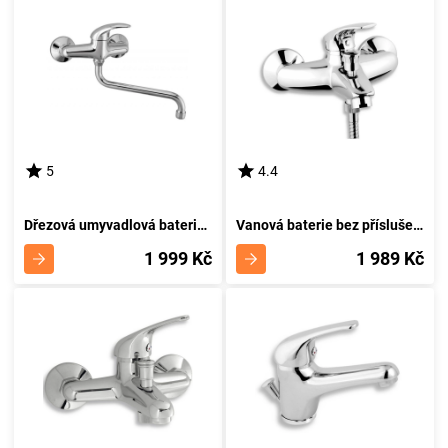
5
4.4
Dřezová umyvadlová baterie 150 mm Metalia 55 chrom NOVASERVIS 55070,0
Vanová baterie bez příslušenství 150 mm Metalia 57 chrom NOVASERVIS 57020/1,0
1 999 Kč
1 989 Kč