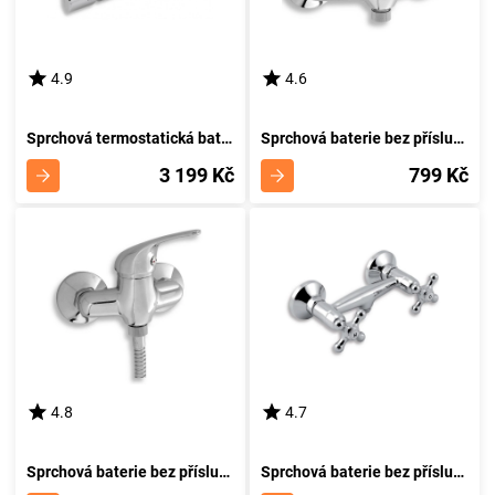
4.9
4.6
Sprchová termostatická baterie 150 mm Metalia 57 chrom NOVASERVIS 57961/1,0
Sprchová baterie bez příslušenství 150 mm Titania Neon chrom NOVASERVIS 93060/1,0
3 199 Kč
799 Kč
4.8
4.7
Sprchová baterie bez příslušenství 100 mm Titania Neon chrom NOVASERVIS 93064/1,0
Sprchová baterie bez příslušenství 150 mm Retro II chrom NOVASERVIS 99160/1,0