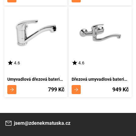
4.6
4.6
Umyvadlová dřezová baterie Titania Neon chrom NOVASERVIS 93096
Dřezová umyvadlová baterie 150 mm Titania Neon chrom NOVASERVIS 93070,0
799 Kč
949 Kč
jsem@zdenekmatuska.cz