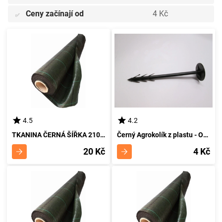
Ceny začínají od
4 Kč
✅
4.5
4.2
TKANINA ČERNÁ ŠÍŘKA 210 CM, ROLKA 100 M
Černý Agrokolík z plastu - Odolný a praktický stavební nástroj
20 Kč
4 Kč