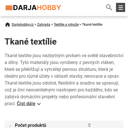
Darjahobby.cz
>
Zahrada
>
Textilie a rohože
>
Tkané textílie
Tkané textílie
Tkané textilie jsou nezbytným prvkem ve světě stavebnictví
a dílny. Tyto materiály jsou vyrobeny z pevných vláken,
které se překřižují a vytvářejí pevnou strukturu, která je
ideální pro různé účely v oblasti stavby, renovace a oprav.
Tkané textilie jsou odolné, flexibilní a snadno se upravují,
což je činí neocenitelným nástrojem pro každého, kdo se
zabývá domácími projekty nebo profesionální stavební
prací.
Číst dále
Počet produktů
5
✅