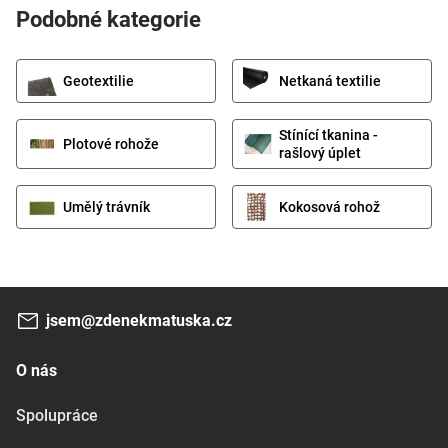
Podobné kategorie
Geotextilie
Netkaná textilie
Stínící tkanina -
Plotové rohože
rašlový úplet
Umělý trávník
Kokosová rohož
jsem@zdenekmatuska.cz
O nás
Spolupráce