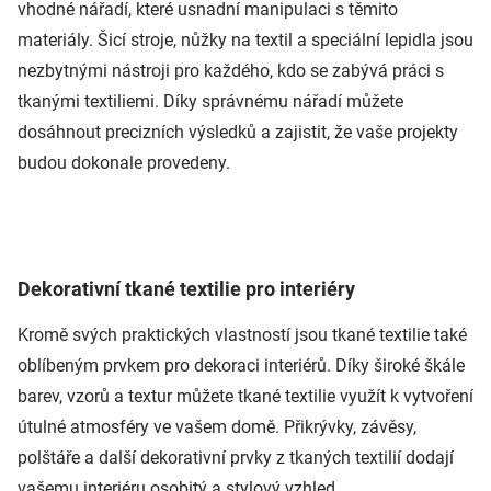
vhodné nářadí, které usnadní manipulaci s těmito
materiály. Šicí stroje, nůžky na textil a speciální lepidla jsou
nezbytnými nástroji pro každého, kdo se zabývá práci s
tkanými textiliemi. Díky správnému nářadí můžete
dosáhnout precizních výsledků a zajistit, že vaše projekty
budou dokonale provedeny.
Dekorativní tkané textilie pro interiéry
Kromě svých praktických vlastností jsou tkané textilie také
oblíbeným prvkem pro dekoraci interiérů. Díky široké škále
barev, vzorů a textur můžete tkané textilie využít k vytvoření
útulné atmosféry ve vašem domě. Přikrývky, závěsy,
polštáře a další dekorativní prvky z tkaných textilií dodají
vašemu interiéru osobitý a stylový vzhled.