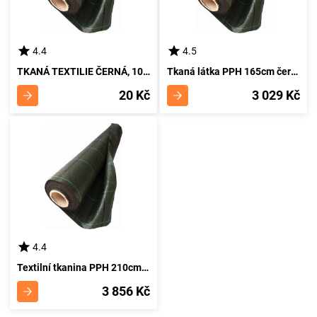
4.4
4.5
TKANÁ TEXTILIE ČERNÁ, 100M/165CM, PPH
Tkaná látka PPH 165cm černá kompletní cívka
20 Kč
3 029 Kč
4.4
Textilní tkanina PPH 210cm černá kompletní cívka
3 856 Kč