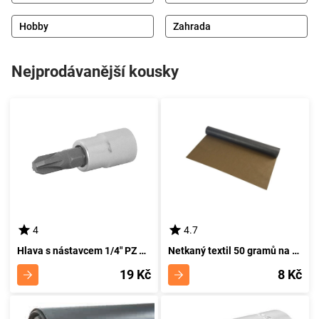
Hobby
Zahrada
Nejprodávanější kousky
4
4.7
Hlava s nástavcem 1/4" PZ 2 pro PROTECO 1413-2 - Zástrčný Nástavec
Netkaný textil 50 gramů na metr čtvereční - hnědá barva - šířka 160 centimetrů
19 Kč
8 Kč