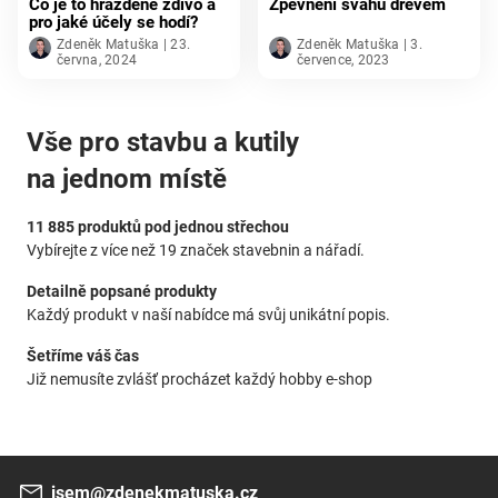
Co je to hrázděné zdivo a
Zpevnění svahu dřevem
pro jaké účely se hodí?
Zdeněk Matuška | 23.
Zdeněk Matuška | 3.
června, 2024
července, 2023
Vše pro stavbu a kutily
na jednom místě
11 885 produktů pod jednou střechou
Vybírejte z více než 19 značek stavebnin a nářadí.
Detailně popsané produkty
Každý produkt v naší nabídce má svůj unikátní popis.
Šetříme váš čas
Již nemusíte zvlášť procházet každý hobby e-shop
jsem@zdenekmatuska.cz