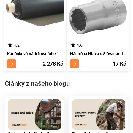
4.2
4.6
Kaučuková nádržová fólie 1 mm | FIRESTONE | EPDM | PondGard | š 7,62 m
Nástrčná Hlava s 8 Dvanáctihranem pro 3/8" Uchycení - PROTECO 388-08
2 278 Kč
17 Kč
Články z našeho blogu